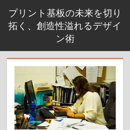
コ
プリント基板の未来を切り
ン
テ
拓く、創造性溢れるデザイ
ン
ン術
ツ
へ
未
ス
来
キ
を
ッ
創
プ
る
デ
ザ
イ
ン
の
鍵、