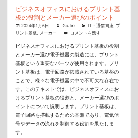
プ
ビジネスオフィスにおけるプリント基
リ
板の役割とメーカー選びのポイント
ン
2024年1月6日
Giulio
IT・通信関連
,
プ
ト
リント基板
,
メーカー
コメントを残す
基
板
ビジネスオフィスにおけるプリント基板の役割
の
とメーカー選び電子機器の製造には、プリント
新
基板という重要なパーツが使用されます。
プリ
た
ント基板は、電子回路が搭載されている基盤の
な
ことで、様々な電子機器の中で不可欠な存在で
可
す。このテキストでは、ビジネスオフィスにお
能
けるプリント基板の役割と、メーカー選びのポ
性
イントについて説明します。プリント基板は、
電子回路を搭載するための基盤であり、電気信
号やデータの流れを制御する役割を果たしま
す。