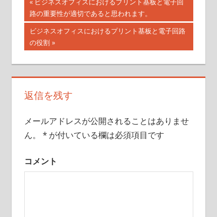
前
ビジネスオフィスにおけるプリント基板と電子回
投
路の重要性が適切であると思われます。
の
記
稿
次
ビジネスオフィスにおけるプリント基板と電子回路
事:
の
の役割
ナ
記
事:
ビ
ゲ
返信を残す
ー
メールアドレスが公開されることはありませ
シ
ん。
*
が付いている欄は必須項目です
ョ
ン
コメント